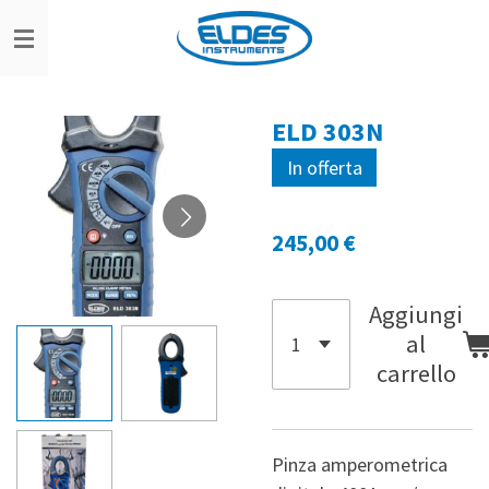
Vai
al
contenuto
principale
ELD 303N
In offerta
245,00 €
Aggiungi
al
carrello
Pinza amperometrica